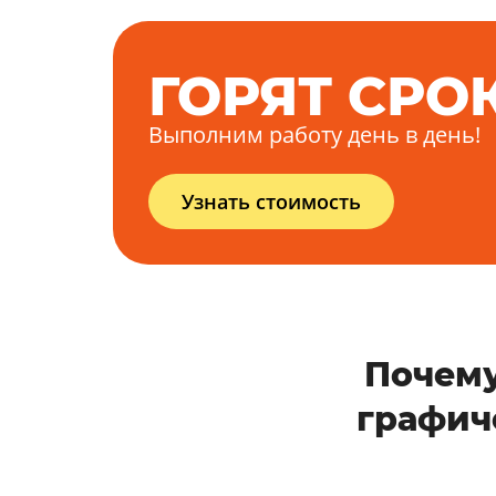
ГОРЯТ СРО
Выполним работу день в день!
Узнать стоимость
Почему
графич