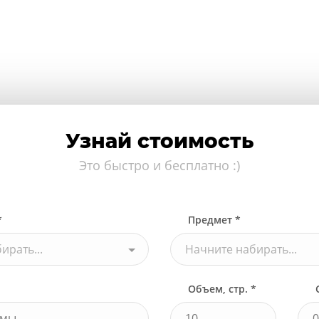
Узнай стоимость
Это быстро и бесплатно :)
*
Предмет *
ирать...
Начните набирать...
Объем, стр. *